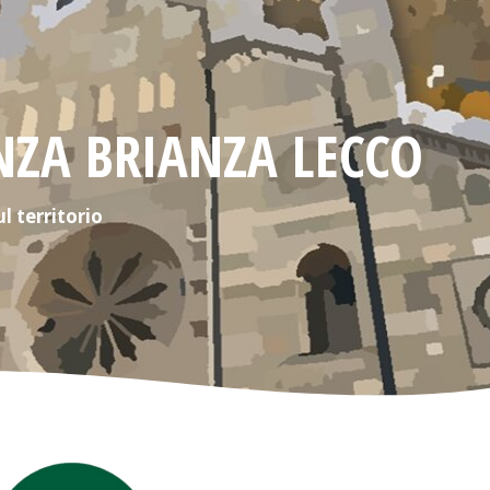
FUNZIONI
DEI LA
LOCALI
(COM
NZA BRIANZA LECCO
l territorio
ENTI
VARES
PRIVATIZZATI
ASSE 
SANITÀ
(CREM