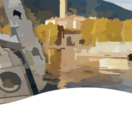
GHI
CORSI EC
O
ECM GRAT
E)
PO
ONA