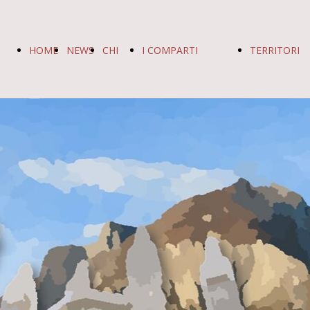
HOME
NEWS
CHI
I COMPARTI
TERRITORI
PAGE
SIAMO
I COMPARTI
I TERR
FUNZIONI
BERG
CENTRALI
BRESC