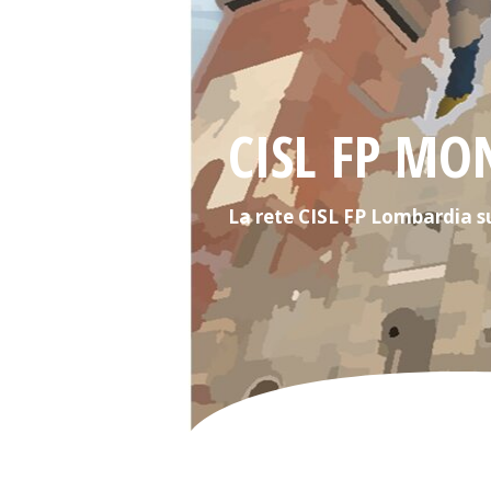
CISL FP MO
La rete CISL FP Lombardia su