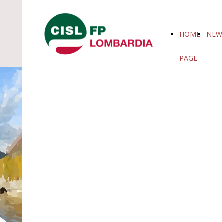
HOME
NEW
PAGE
CISL FP
MONZA
La rete CISL FP Lombardia sul
BRIANZA
territorio