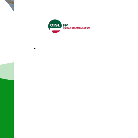
LECCO
via al sito
www.cislfpmonzalecco.it