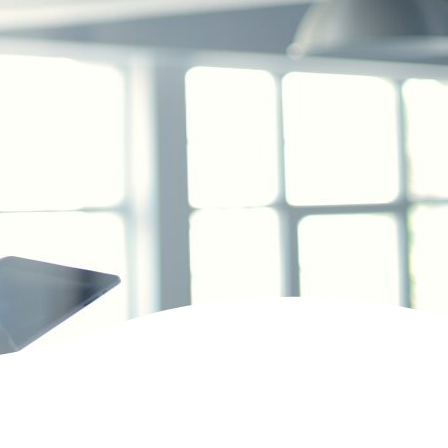
GHI
CORSI EC
O
ECM GRAT
E)
PO
ONA