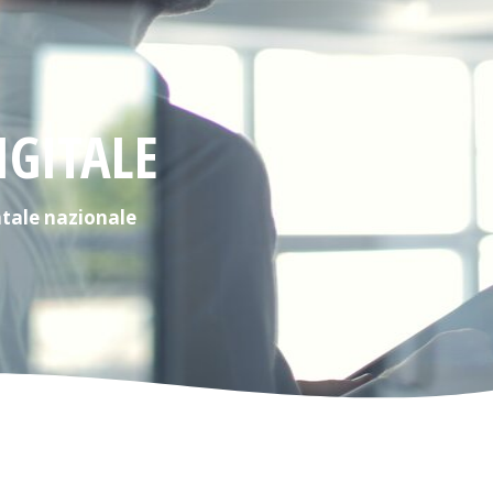
FUNZIONI
DEI LA
LOCALI
(COM
IGITALE
tale nazionale
ENTI
VARES
PRIVATIZZATI
ASSE 
SANITÀ
(CREM