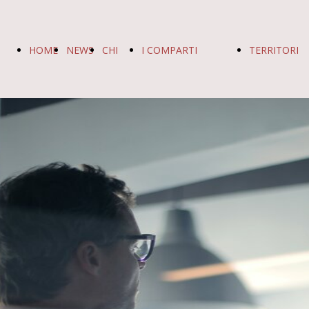
HOME
NEWS
CHI
I COMPARTI
TERRITORI
PAGE
SIAMO
I COMPARTI
I TERR
FUNZIONI
BERG
CENTRALI
BRESC